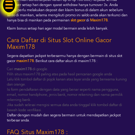
memberikan bonus deposit harian up to Rp 100.000,- kepada semua
member setiap hari dengan syarat withdraw hanya turnover 3x. Anda
hanya perlu melakukan deposit dan klaim bonus di dalam akun sebelum
saldo di mainkan, selama mengikuti promo ini saldo anda akan terkunci dan
hanya bisa di mainkan pada permainan
slot gacor
di
Maxim178
.
Klaim bonus setiap hari agar modal bermain anda lebih banyak.
Cara Daftar di Situs Slot Online Gacor
Maxim178
Segera dapatkan jackpot terbesarmu hanya dengan bermain di situs slot
gacor
maxim178
. Berikut cara daftar akun di maxim178 :
Cari
maxim178
di google.
Pilih situs maxim178 paling atas pada hasil pencarian google anda
Lalu klik tombol daftar di pojok kanan atas layar anda yang berwarna kuning
dan orange.
Isi form pendaftaran dengan data yang benar seperti nama pengguna,
email, nomor handphone, jenis bank, nomor rekening dan nama pemilik
rekening bank.
Jika sudah selesai mengisi semua data anda tinggal klik tombol daftar di
bawah kode verifikasi.
Daftar dengan mudah dan segera bermain untuk mendapatkan jackpot
terbesar anda.
FAQ Situs Maxim178 :