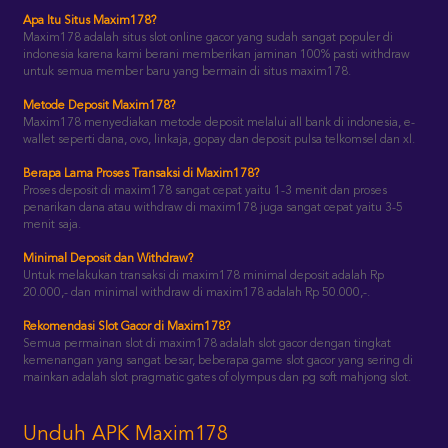
Apa Itu Situs Maxim178?
Maxim178 adalah situs slot online gacor yang sudah sangat populer di
indonesia karena kami berani memberikan jaminan 100% pasti withdraw
untuk semua member baru yang bermain di situs maxim178.
Metode Deposit Maxim178?
Maxim178 menyediakan metode deposit melalui all bank di indonesia, e-
wallet seperti dana, ovo, linkaja, gopay dan deposit pulsa telkomsel dan xl.
Berapa Lama Proses Transaksi di Maxim178?
Proses deposit di maxim178 sangat cepat yaitu 1-3 menit dan proses
penarikan dana atau withdraw di maxim178 juga sangat cepat yaitu 3-5
menit saja.
Minimal Deposit dan Withdraw?
Untuk melakukan transaksi di maxim178 minimal deposit adalah Rp
20.000,- dan minimal withdraw di maxim178 adalah Rp 50.000,-.
Rekomendasi Slot Gacor di Maxim178?
Semua permainan slot di maxim178 adalah slot gacor dengan tingkat
kemenangan yang sangat besar, beberapa game slot gacor yang sering di
mainkan adalah slot pragmatic gates of olympus dan pg soft mahjong slot.
Unduh APK Maxim178