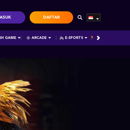
ASUK
DAFTAR
SH GAME
ARCADE
E-SPORTS
SABUNG AYAM