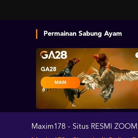
Permainan Sabung Ayam
GA28
MAIN
Maxim178 - Situs RESMI ZO