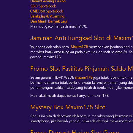
DreamGaming Casino
SBO Sportsbook
CMD368 Sportsbook
Balakplay & 9Gaming
Dan Masih Banyak Lagi
Main slot gacor hanya di maxim178.
Jaminan Anti Rungkad Slot di Maxim
Ya, anda tidak salah baca.
Maxim178
memberikan jaminan anti ru
member baru/lama rungkat pada akmulasi deposit selama 3x. K
gacor di maxim178
Promo Slot Fasilitas Pinjaman Saldo 
Selain garansi TIDAK WEDE
maxim178
juga tidak lupa untuk m
bermain dan anda tidak perlu khawatir karena pinjaman yang dibe
perlu mengembalikan saldo yang telah di berikan dan jika men
Main aktif masih dapat bonus hanya di maxim178.
Mystery Box Maxim178 Slot
Bonus ini bisa di dapatkan oleh semua member yang bermain di
smartphone, jika hadiah yang di buka adalah zonk maka membe