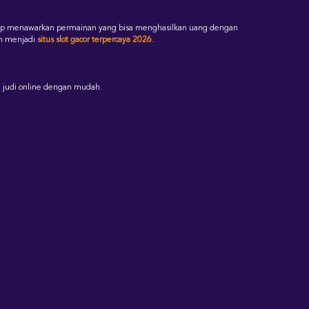
roup menawarkan permainan yang bisa menghasilkan uang dengan
an menjadi
situs slot gacor terpercaya 2026
.
n judi online dengan mudah.