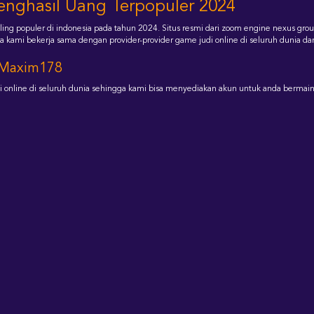
Penghasil Uang Terpopuler 2024
ing populer di indonesia pada tahun 2024. Situs resmi dari zoom engine nexus g
a kami bekerja sama dengan provider-provider game judi online di seluruh dunia d
i Maxim178
i online di seluruh dunia sehingga kami bisa menyediakan akun untuk anda bermai