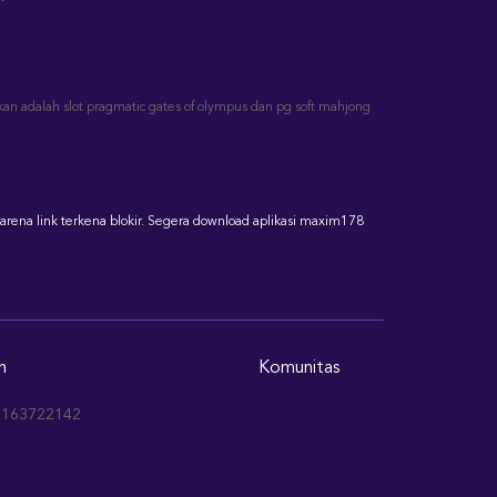
n adalah slot pragmatic gates of olympus dan pg soft mahjong
arena link terkena blokir. Segera download aplikasi maxim178
n
Komunitas
163722142