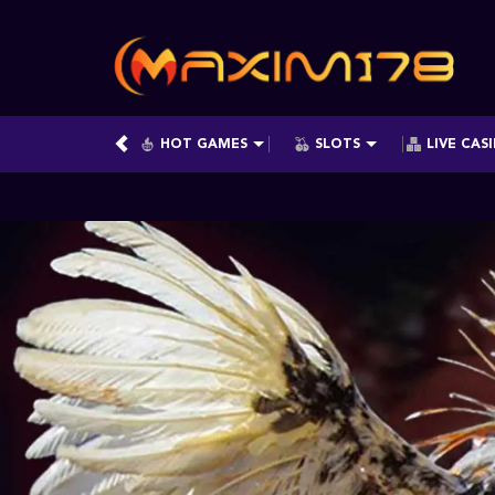
HOT GAMES
SLOTS
LIVE CAS