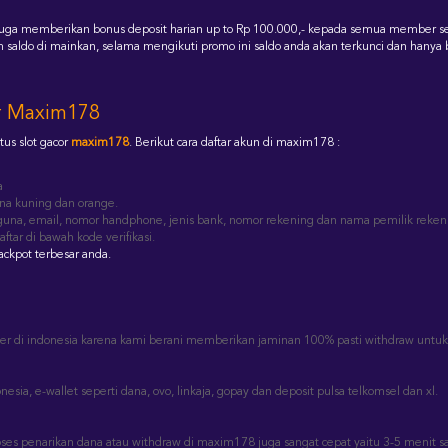
uga memberikan bonus deposit harian up to Rp 100.000,- kepada semua member set
 saldo di mainkan, selama mengikuti promo ini saldo anda akan terkunci dan hanya
or Maxim178
us slot gacor
maxim178
. Berikut cara daftar akun di maxim178 :
a
arna kuning dan orange.
guna, email, nomor handphone, jenis bank, nomor rekening dan nama pemilik reken
ftar di bawah kode verifikasi.
ckpot terbesar anda.
puler di indonesia karena kami berani memberikan jaminan 100% pasti withdraw un
ia, e-wallet seperti dana, ovo, linkaja, gopay dan deposit pulsa telkomsel dan xl.
oses penarikan dana atau withdraw di maxim178 juga sangat cepat yaitu 3-5 menit sa