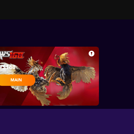
WS168
MAIN