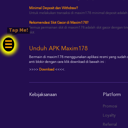
Minimal Deposit dan Withdraw?
Untuk melakukan transaksi di maxim178 minimal deposit adalah
Rekomendasi Slot Gacor di Maxim178?
Semua permainan slot di maxim178 adalah slot gacor dengan tin
Tap Me!
slot.
Unduh APK Maxim178
Bermain di maxim178 menggunakan aplikasi resmi yang sudah di s
anti blokir dengan cara klik download di bawah ini :
>>>>
Download
<<<<.
Kebijaksanaan
Platform
Promosi
Loyalty
Referral