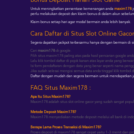
Bonus Deposit Harian Slot Game
Untuk meningkatkan persentase kemenangan anda
maxim178
j
perlu melakukan deposit dan klaim bonus di dalam akun sebelum
Klaim bonus setiap hari agar modal bermain anda lebih banyak.
Cara Daftar di Situs Slot Online Gac
Segera dapatkan jackpot terbesarmu hanya dengan bermain di sit
Cari
maxim178
di google.
Pilih situs maxim178 paling atas pada hasil pencarian google and
Lalu klik tombol daftar di pojok kanan atas layar anda yang berw
Isi form pendaftaran dengan data yang benar seperti nama peng
Jika sudah selesai mengisi semua data anda tinggal klik tombol da
Daftar dengan mudah dan segera bermain untuk mendapatkan ja
FAQ Situs Maxim178 :
Apa Itu Situs Maxim178?
Maxim178 adalah situs slot online gacor yang sudah sangat po
Metode Deposit Maxim178?
Maxim178 menyediakan metode deposit melalui all bank di indones
Berapa Lama Proses Transaksi di Maxim178?
Proses deposit di maxim178 sangat cepat yaitu 1-3 menit dan pr