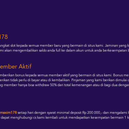
178
ngkat slot kepada semua member baru yang bermain di situs kami. Jaminan yang 
ami akan mengembalikan saldo anda full ke dalam akun untuk anda berkesempata
Member Aktif
emberikan bonus kepada semua member aktif yang bermain di situs kami. Bonus mem
rikan tidak perlu di bayar atau di kembalikan. Pinjaman yang kami berikan dimulai d
ang member hanya bisa withdraw 50% dari total kemenangan atau di bagi dua deng
maxim178
setiap hari dengan syarat minimal deposit Rp 200.000,- dan mengalami k
r dapat menghubungi cs kami kembali untuk mendapatkan kesempatan bermain 1 kal