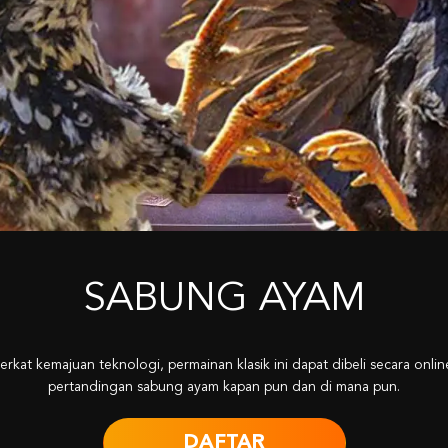
SABUNG AYAM
rkat kemajuan teknologi, permainan klasik ini dapat dibeli secara onl
pertandingan sabung ayam kapan pun dan di mana pun.
DAFTAR