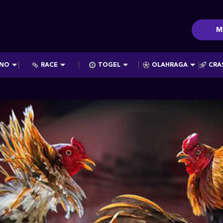
M
INO
RACE
TOGEL
OLAHRAGA
CRA