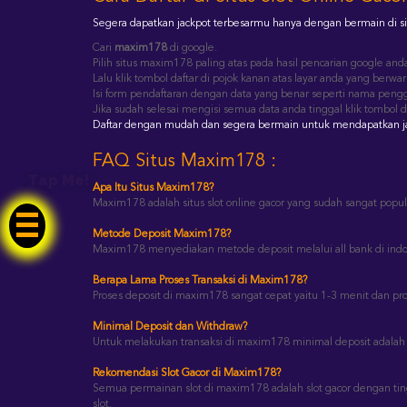
Segera dapatkan jackpot terbesarmu hanya dengan bermain di sit
Cari
maxim178
di google.
Pilih situs maxim178 paling atas pada hasil pencarian google and
Lalu klik tombol daftar di pojok kanan atas layar anda yang berw
Isi form pendaftaran dengan data yang benar seperti nama peng
Jika sudah selesai mengisi semua data anda tinggal klik tombol da
Daftar dengan mudah dan segera bermain untuk mendapatkan ja
FAQ Situs Maxim178 :
Tap Me!
Apa Itu Situs Maxim178?
Maxim178 adalah situs slot online gacor yang sudah sangat po
Metode Deposit Maxim178?
Maxim178 menyediakan metode deposit melalui all bank di indones
Berapa Lama Proses Transaksi di Maxim178?
Proses deposit di maxim178 sangat cepat yaitu 1-3 menit dan pr
Minimal Deposit dan Withdraw?
Untuk melakukan transaksi di maxim178 minimal deposit adalah
Rekomendasi Slot Gacor di Maxim178?
Semua permainan slot di maxim178 adalah slot gacor dengan tin
slot.