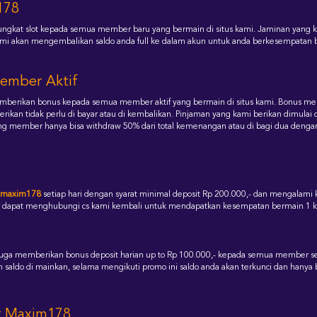
178
ngkat slot kepada semua member baru yang bermain di situs kami. Jaminan yang 
ami akan mengembalikan saldo anda full ke dalam akun untuk anda berkesempata
Member Aktif
emberikan bonus kepada semua member aktif yang bermain di situs kami. Bonus mem
rikan tidak perlu di bayar atau di kembalikan. Pinjaman yang kami berikan dimulai d
ang member hanya bisa withdraw 50% dari total kemenangan atau di bagi dua deng
maxim178
setiap hari dengan syarat minimal deposit Rp 200.000,- dan mengalami k
r dapat menghubungi cs kami kembali untuk mendapatkan kesempatan bermain 1 kal
uga memberikan bonus deposit harian up to Rp 100.000,- kepada semua member set
 saldo di mainkan, selama mengikuti promo ini saldo anda akan terkunci dan hanya
or Maxim178