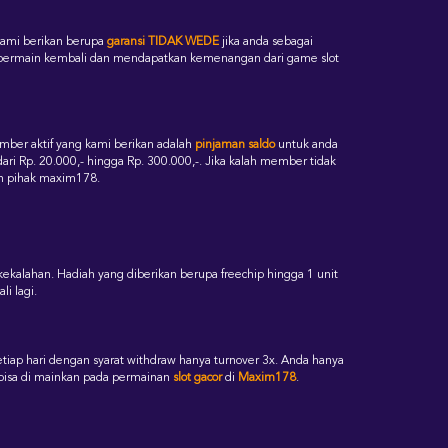
kami berikan berupa
garansi TIDAK WEDE
jika anda sebagai
n bermain kembali dan mendapatkan kemenangan dari game slot
ber aktif yang kami berikan adalah
pinjaman saldo
untuk anda
ari Rp. 20.000,- hingga Rp. 300.000,-. Jika kalah member tidak
an pihak maxim178.
ekalahan. Hadiah yang diberikan berupa freechip hingga 1 unit
i lagi.
iap hari dengan syarat withdraw hanya turnover 3x. Anda hanya
 bisa di mainkan pada permainan
slot gacor
di
Maxim178
.