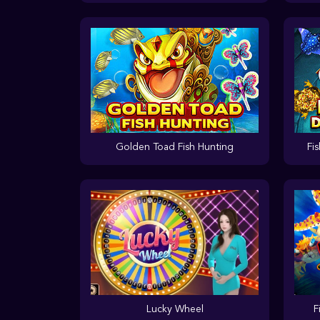
Golden Toad Fish Hunting
Fi
Lucky Wheel
F