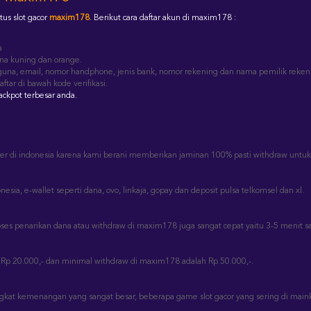
us slot gacor
maxim178
. Berikut cara daftar akun di maxim178 :
a
arna kuning dan orange.
guna, email, nomor handphone, jenis bank, nomor rekening dan nama pemilik reken
ftar di bawah kode verifikasi.
ckpot terbesar anda.
puler di indonesia karena kami berani memberikan jaminan 100% pasti withdraw un
ia, e-wallet seperti dana, ovo, linkaja, gopay dan deposit pulsa telkomsel dan xl.
oses penarikan dana atau withdraw di maxim178 juga sangat cepat yaitu 3-5 menit sa
 Rp 20.000,- dan minimal withdraw di maxim178 adalah Rp 50.000,-.
gkat kemenangan yang sangat besar, beberapa game slot gacor yang sering di mainka