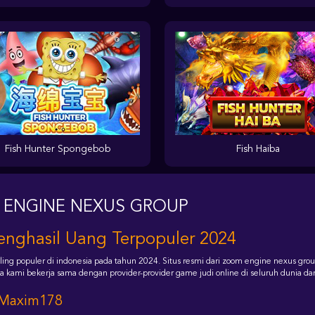
Fish Hunter Spongebob
Fish Haiba
OM ENGINE NEXUS GROUP
Penghasil Uang Terpopuler 2024
ing populer di indonesia pada tahun 2024. Situs resmi dari zoom engine nexus g
a kami bekerja sama dengan provider-provider game judi online di seluruh dunia d
i Maxim178