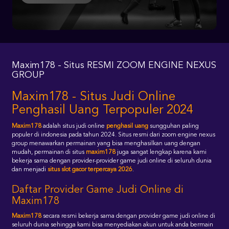
Maxim178 - Situs RESMI ZOOM ENGINE NEXUS
GROUP
Maxim178 - Situs Judi Online
Penghasil Uang Terpopuler 2024
Maxim178
adalah situs judi online
penghasil uang
sungguhan paling
populer di indonesia pada tahun 2024. Situs resmi dari zoom engine nexus
group menawarkan permainan yang bisa menghasilkan uang dengan
mudah, permainan di situs
maxim178
juga sangat lengkap karena kami
bekerja sama dengan provider-provider game judi online di seluruh dunia
dan menjadi
situs slot gacor terpercaya 2026
.
Daftar Provider Game Judi Online di
Maxim178
Maxim178
secara resmi bekerja sama dengan provider game judi online di
seluruh dunia sehingga kami bisa menyediakan akun untuk anda bermain