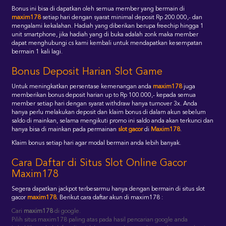
Bonus ini bisa di dapatkan oleh semua member yang bermain di
maxim178
setiap hari dengan syarat minimal deposit Rp 200.000,- dan
mengalami kekalahan. Hadiah yang diberikan berupa freechip hingga 1
unit smartphone, jika hadiah yang di buka adalah zonk maka member
dapat menghubungi cs kami kembali untuk mendapatkan kesempatan
bermain 1 kali lagi.
Bonus Deposit Harian Slot Game
Untuk meningkatkan persentase kemenangan anda
maxim178
juga
memberikan bonus deposit harian up to Rp 100.000,- kepada semua
member setiap hari dengan syarat withdraw hanya turnover 3x. Anda
hanya perlu melakukan deposit dan klaim bonus di dalam akun sebelum
saldo di mainkan, selama mengikuti promo ini saldo anda akan terkunci dan
hanya bisa di mainkan pada permainan
slot gacor
di
Maxim178
.
Klaim bonus setiap hari agar modal bermain anda lebih banyak.
Cara Daftar di Situs Slot Online Gacor
Maxim178
Segera dapatkan jackpot terbesarmu hanya dengan bermain di situs slot
gacor
maxim178
. Berikut cara daftar akun di maxim178 :
Cari
maxim178
di google.
Pilih situs maxim178 paling atas pada hasil pencarian google anda