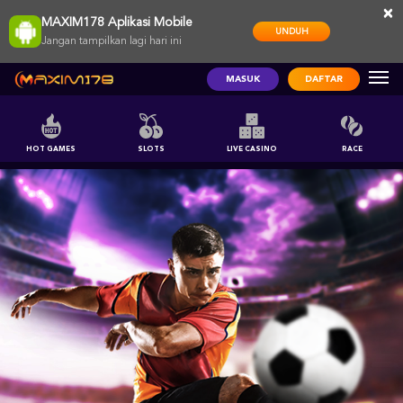
×
MAXIM178 Aplikasi Mobile
UNDUH
Jangan tampilkan lagi hari ini
MASUK
DAFTAR
HOT GAMES
SLOTS
LIVE CASINO
RACE