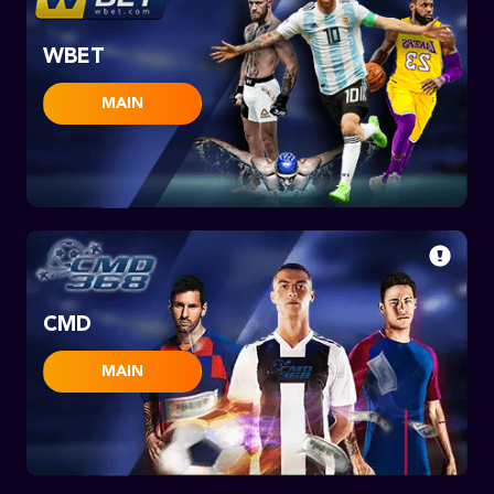
WBET
MAIN
CMD
MAIN