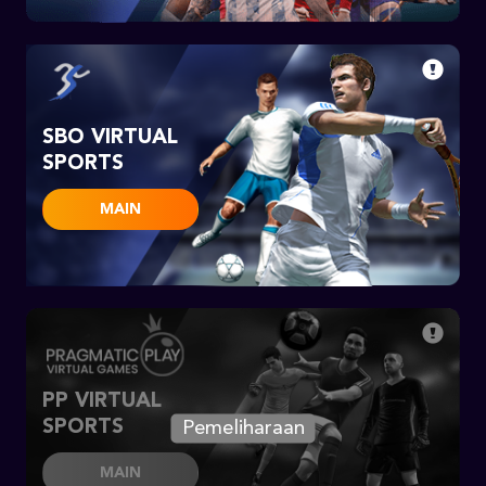
SBO VIRTUAL
SPORTS
MAIN
PP VIRTUAL
SPORTS
MAIN