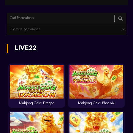
LIVE22
Mahjong Gold: Dragon
Mahjong Gold: Phoenix