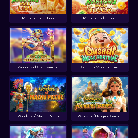
Mahjong Gold: Lion
Mahjong Gold: Tiger
Wonders of Giza Pyramid
CaiShen Mega Fortune
Wonders of Machu Picchu
Wonder of Hanging Garden