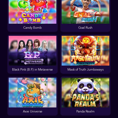
Candy Bomb
Goal Rush
Black Pink (B.P.) in Metaverse
Mask of Truth Jumboways
Axie Universe
Panda Realm