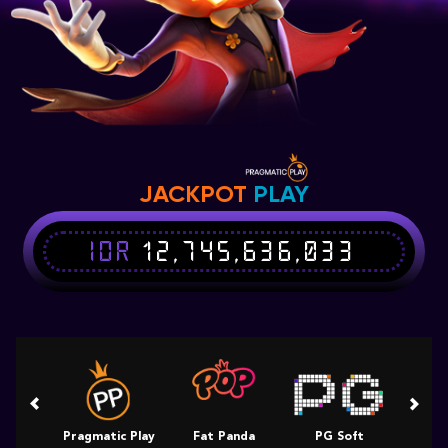
JACKPOT
PLAY
IDR
12,745,636,033
Pragmatic Play
Fat Panda
PG Soft
Slot