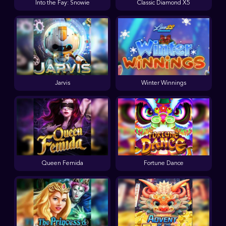
Into the Fay: Snowie
Classic Diamond X5
Jarvis
Winter Winnings
Queen Femida
Fortune Dance