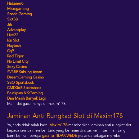
Habanero
Microgaming
Spade Gaming
Slot88
Jili
Advantplay
Live22
Ion Slot
Playtech
Cq9
Red Tiger
No Limit City
Sexy Casino
SV388 Sabung Ayam
DreamGaming Casino
SBO Sportsbook
CMD368 Sportsbook
Balakplay & 9Gaming
Dan Masih Banyak Lagi
Main slot gacor hanya di maxim178.
Jaminan Anti Rungkad Slot di Maxim178
Ya, anda tidak salah baca.
Maxim178
memberikan jaminan anti rungkat slot
kepada semua member baru yang bermain di situs kami. Jaminan yang
kami berikan berupa
garansi TIDAK WEDE
jika anda sebagai member