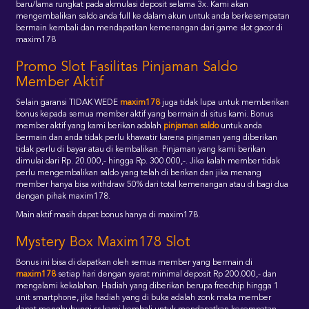
baru/lama rungkat pada akmulasi deposit selama 3x. Kami akan
mengembalikan saldo anda full ke dalam akun untuk anda berkesempatan
bermain kembali dan mendapatkan kemenangan dari game slot gacor di
maxim178
Promo Slot Fasilitas Pinjaman Saldo
Member Aktif
Selain garansi TIDAK WEDE
maxim178
juga tidak lupa untuk memberikan
bonus kepada semua member aktif yang bermain di situs kami. Bonus
member aktif yang kami berikan adalah
pinjaman saldo
untuk anda
bermain dan anda tidak perlu khawatir karena pinjaman yang diberikan
tidak perlu di bayar atau di kembalikan. Pinjaman yang kami berikan
dimulai dari Rp. 20.000,- hingga Rp. 300.000,-. Jika kalah member tidak
perlu mengembalikan saldo yang telah di berikan dan jika menang
member hanya bisa withdraw 50% dari total kemenangan atau di bagi dua
dengan pihak maxim178.
Main aktif masih dapat bonus hanya di maxim178.
Mystery Box Maxim178 Slot
Bonus ini bisa di dapatkan oleh semua member yang bermain di
maxim178
setiap hari dengan syarat minimal deposit Rp 200.000,- dan
mengalami kekalahan. Hadiah yang diberikan berupa freechip hingga 1
unit smartphone, jika hadiah yang di buka adalah zonk maka member