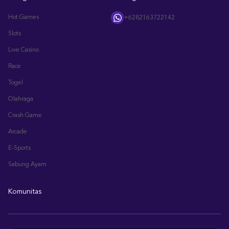
Hot Games
+6282163722142
Slots
Live Casino
Race
Togel
Olahraga
Crash Game
Arcade
E-Sports
Sabung Ayam
Komunitas