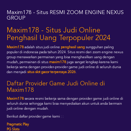
Maxim178 - Situs RESMI ZOOM ENGINE NEXUS
GROUP
Maxim178 - Situs Judi Online
Penghasil Uang Terpopuler 2024
Maxim178
adalah situs judi online
penghasil uang
sungguhan paling
populer di indonesia pada tahun 2024. Situs resmi dari zoom engine nexus
group menawarkan permainan yang bisa menghasilkan uang dengan
mudah, permainan di situs
maxim178
juga sangat lengkap karena kami
bekerja sama dengan provider-provider game judi online di seluruh dunia
dan menjadi
situs slot gacor terpercaya 2026
.
Daftar Provider Game Judi Online di
Maxim178
Maxim178
secara resmi bekerja sama dengan provider game judi online di
seluruh dunia sehingga kami bisa menyediakan akun untuk anda bermain
judi online dengan mudah.
Berikut daftar provider game kami : :
Pragmatic Play
PG Slots